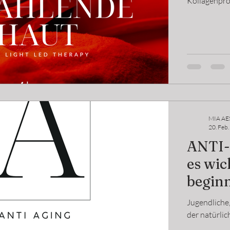
Kollagenpro
MIA AE
20. Feb
ANTI-
es wic
begin
Jugendliche
der natürlic