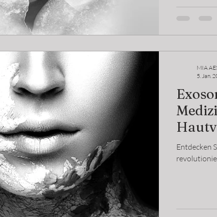
MIA AE
5. Jan. 
Exoso
Medizi
Hautv
Entdecken S
revolutionie