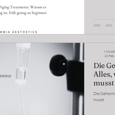
MIA AE
13. Feb
Die G
Alles,
musst
Die Geheimw
musst