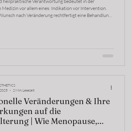
nd heilpraktische Verantwortung bedeutet in der
 Medizin vor allem eines: Indikation vor Intervention.
 Wunsch nach Veränderung rechtfertigt eine Behandlung.
ei Unterspritzungen und invasiven Verfahren ist eine
 Abwägung essenziell. Minimaler Befund, hoher
k oder unrealistische Erwartungen erfordern
g. Professionelles Handeln zeigt sich auch darin,
, Grenzen zu setzen und im Zweifel von
STHETICS
 2025
2 Min. Lesezeit
nelle Veränderungen & Ihre
rkungen auf die
lterung | Wie Menopause,