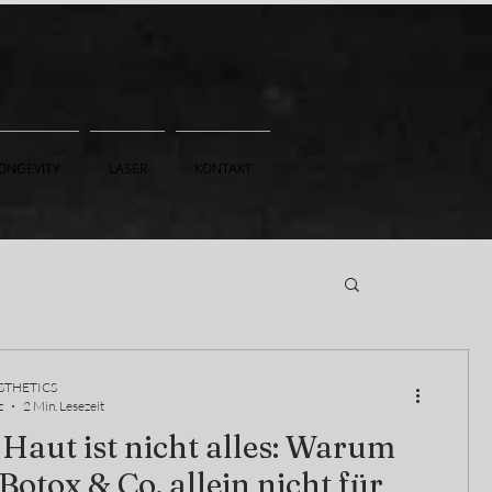
ONGEVITY
LASER
KONTAKT
STHETICS
z
2 Min. Lesezeit
 Haut ist nicht alles: Warum
, Botox & Co. allein nicht für