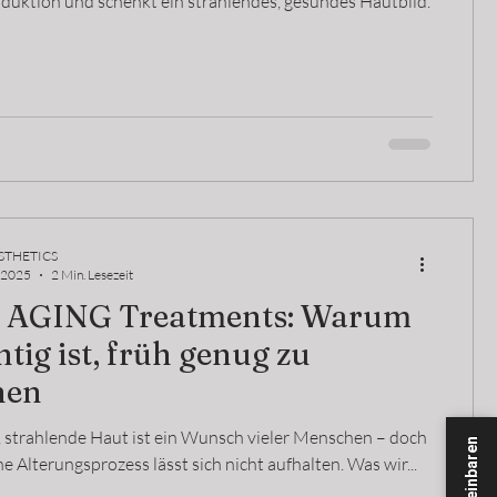
duktion und schenkt ein strahlendes, gesundes Hautbild.
STHETICS
. 2025
2 Min. Lesezeit
 AGING Treatments: Warum
htig ist, früh genug zu
nen
, strahlende Haut ist ein Wunsch vieler Menschen – doch
he Alterungsprozess lässt sich nicht aufhalten. Was wir...