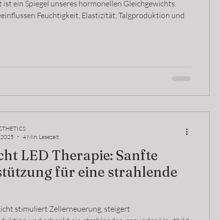
teron & Co, die Haut
 ist ein Spiegel unseres hormonellen Gleichgewichts.
lussen:
nflussen Feuchtigkeit, Elastizität, Talgproduktion und
STHETICS
. 2025
4 Min. Lesezeit
cht LED Therapie: Sanfte
tützung für eine strahlende
cht stimuliert Zellerneuerung, steigert