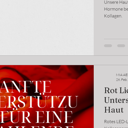
Testos
Unsere Haut
beeinf
Hormone beei
Kollagen.
MIA AE
26. Feb
Rot Li
Unters
Haut
Rotes LED-Li