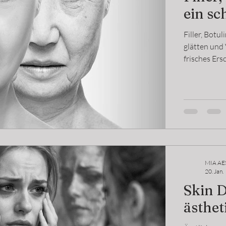
ein sc
Filler, Bot
glätten und 
frisches Ers
ungleichmäß
meist unver
daher die H
Kombination
Hauttherapi
MIA AE
20. Jan.
Skin 
ästhet