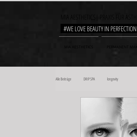
MIA AESTHETICS| PRAXIS FÜR ÄST
#WE LOVE BEAUTY IN PERFECTI
MIA AESTHETICS
PERMANENT MAK
Alle Beiträge
DRIP SPA
longevity