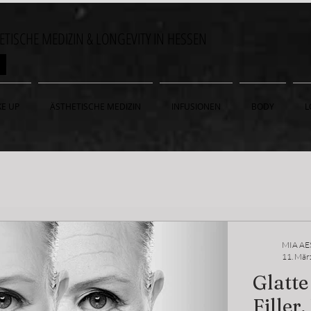
HETISCHE MEDIZIN & LONGEVITY IN HESSEN
ON
E UP
ÄSTHETISCHE MEDIZIN
INFUSIONEN
BODY
L
MIA AE
11. Mär
Glatte
Filler