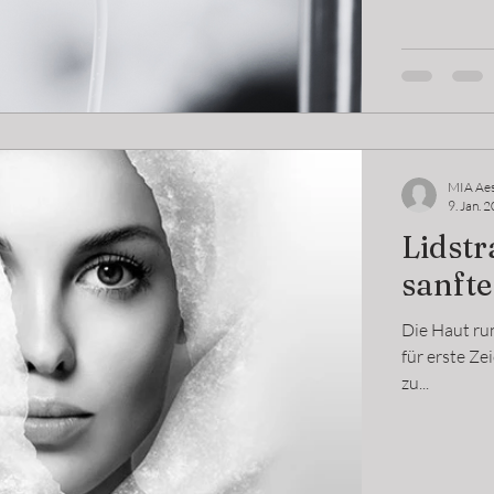
MIA Aes
9. Jan. 
Lidstr
sanfte
Die Haut ru
für erste Z
zu...