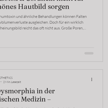
hönes Hautbild sorgen
ulinumtoxin und ähnliche Behandlungen können Falten
Volumenverluste ausgleichen. Doch für ein wirklich
cheinungsbild reicht das oft nicht aus. Große Poren,
ige Hautstruktur oder Unreinheiten bleiben dadurch
ändert. In der modernen ästhetischen Medizin gewinnt
autqualität zunehmend an Bedeutung. Erst die
 aus Injektionsbehandlungen und gezielten
en sorgt für ein ebenmäßiges, gesund wirken
STHETICS
2 Min. Lesezeit
Dysmorphia in der
ischen Medizin –