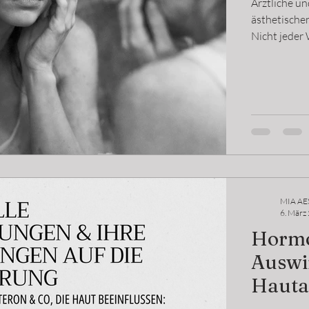
Ärztliche u
ästhetischen
Nicht jeder
Besonders b
sorgfältige
Leidensdruc
Zurückhaltun
aufzuklären
MIA AE
6. März
Hormo
Auswi
Hauta