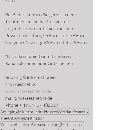
Euro.
Bei Bedarf können Sie gerne zu dem 
Treatment zu einem Preisvorteil 
folgende Treatments hinzubuchen: 
Power Lash Lifting 55 Euro statt 79 Euro
Slimyonik Massage 35 Euro statt 55 Euro
*Nicht kombinierbar mit anderen 
Rabattaktionen oder Gutscheinen.
Booking & Informationen
MIA Aesthetics 
www.mia-aesthetics.de
mail@mia-aesthetics.de
Phone + 49 6441 4482217 
AntiAging
MIAAesthetics
Hessen
Wetzlar
Kosmetik
TheAntiAgingDestination
WeLoveBeautyinPerfection
Lifting
Mittelhessen