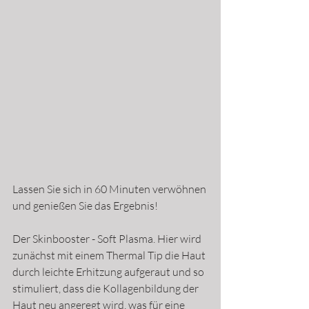
Lassen Sie sich in 60 Minuten verwöhnen 
und genießen Sie das Ergebnis!
Der Skinbooster - Soft Plasma. Hier wird 
zunächst mit einem Thermal Tip die Haut 
durch leichte Erhitzung aufgeraut und so 
stimuliert, dass die Kollagenbildung der 
Haut neu angeregt wird, was für eine 