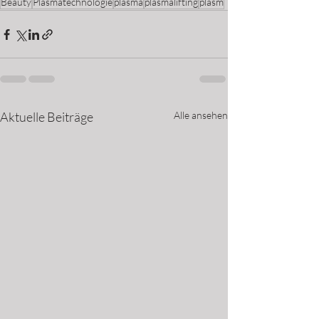
Beauty
Plasmatechnologie
plasma
plasmalifting
plasm
Aktuelle Beiträge
Alle ansehen