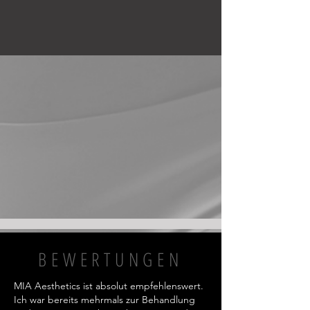
BEWERTUNGEN
MIA Aesthetics ist absolut empfehlenswert.
Ich war bereits mehrmals zur Behandlung