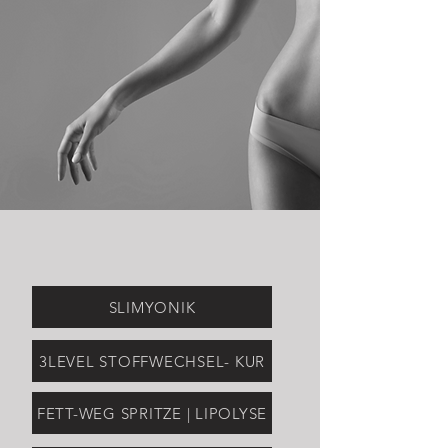
SLIMYONIK
3LEVEL STOFFWECHSEL- KUR
FETT-WEG SPRITZE | LIPOLYSE