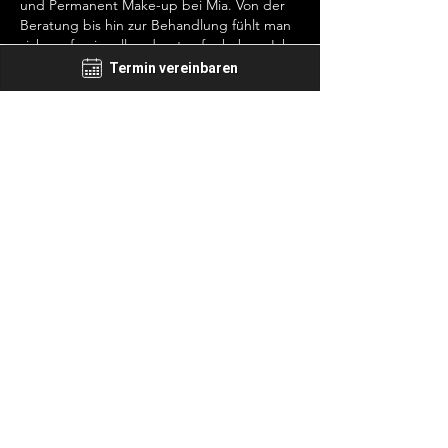
und Permanent Make-up bei Mia. Von der
Beratung bis hin zur Behandlung fühlt man
sich professionell und gut aufgehoben. Ich
hatte vor meinem ersten Termin bedenken,
Termin vereinbaren
da ich Nervenschmerzen im Gesicht habe.
Mia hat mich sehr kompetent und mit viel
Empathie behandelt und inzwischen bin ich
fast 3 Jahre bei ihr. Danke liebe Mia.
LINDA KOE
Kontakt
Vorname
*
Nachname