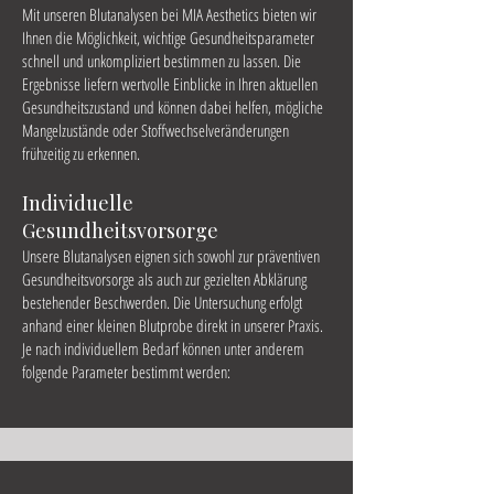
Mit unseren Blutanalysen bei MIA Aesthetics bieten wir
Ihnen die Möglichkeit, wichtige Gesundheitsparameter
schnell und unkompliziert bestimmen zu lassen. Die
Ergebnisse liefern wertvolle Einblicke in Ihren aktuellen
Gesundheitszustand und können dabei helfen, mögliche
Mangelzustände oder Stoffwechselveränderungen
frühzeitig zu erkennen.
Individuelle
Gesundheitsvorsorge
Unsere Blutanalysen eignen sich sowohl zur präventiven
Gesundheitsvorsorge als auch zur gezielten Abklärung
bestehender Beschwerden. Die Untersuchung erfolgt
anhand einer kleinen Blutprobe direkt in unserer Praxis.
Je nach individuellem Bedarf können unter anderem
folgende Parameter bestimmt werden: