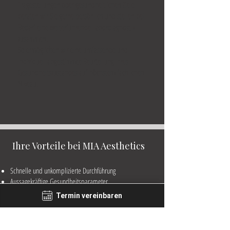
Fragestellungen oder gesundheitlichen Ziele
beraten wir Sie gerne persönlich und stellen bei
Bedarf eine weiterführende Labordiagnostik
zusammen.
So ermöglichen wir eine umfassende und
individuell abgestimmte Beurteilung Ihres
Gesundheitszustandes auf höchstem fachlichen
Niveau.
Ihre Vorteile bei MIA Aesthetics
Schnelle und unkomplizierte Durchführung
Aussagekräftige Gesundheitsparameter
Individuelle und persönliche Beratung
Termin vereinbaren
Unterstützung bei Prävention und
Gesundheitsoptimierung
Moderne Diagnostik direkt vor Ort