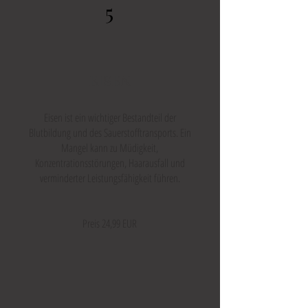
5
EISEN
Eisen ist ein wichtiger Bestandteil der
Blutbildung und des Sauerstofftransports. Ein
Mangel kann zu Müdigkeit,
Konzentrationsstörungen, Haarausfall und
verminderter Leistungsfähigkeit führen.
Preis 24,99 EUR