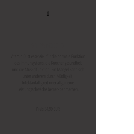
1
VITAMIN D
Vitamin D ist essenziell für die normale Funktion
des Immunsystems, die Knochengesundheit
und die Muskelfunktion. Ein Mangel kann sich
unter anderem durch Müdigkeit,
Infektanfälligkeit oder allgemeine
Leistungsschwäche bemerkbar machen.
Preis 34,99 EUR