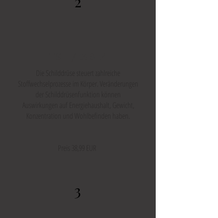
2
TSH / t3 & t4
Die Schilddrüse steuert zahlreiche
Stoffwechselprozesse im Körper. Veränderungen
der Schilddrüsenfunktion können
Auswirkungen auf Energiehaushalt, Gewicht,
Konzentration und Wohlbefinden haben.
Preis 38,99 EUR
3