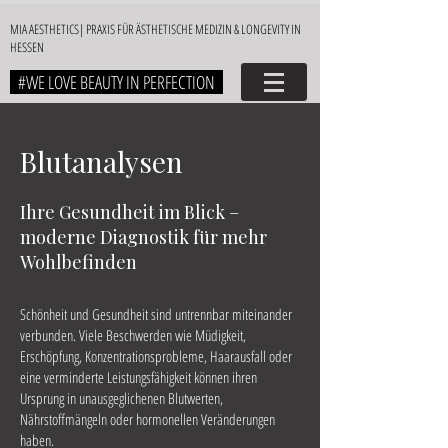
MIA AESTHETICS| PRAXIS FÜR ÄSTHETISCHE MEDIZIN & LONGEVITY IN
HESSEN
#WE LOVE BEAUTY IN PERFECTION
Blutanalysen
Ihre Gesundheit im Blick –
moderne Diagnostik für mehr
Wohlbefinden
Schönheit und Gesundheit sind untrennbar miteinander
verbunden. Viele Beschwerden wie Müdigkeit,
Erschöpfung, Konzentrationsprobleme, Haarausfall oder
eine verminderte Leistungsfähigkeit können ihren
Ursprung in unausgeglichenen Blutwerten,
Nährstoffmängeln oder hormonellen Veränderungen
haben.