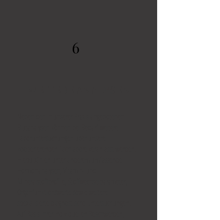
6
WEITERE ANALYSEN
Neben den in unserer Praxis angebotenen
Blutanalysen können bei Bedarf weitere
Laboruntersuchungen über unsere
kooperierenden Fachlabore veranlasst werden.
Hierzu zählen unter anderem umfassende
Hormonanalysen, Vitamin- und
Mineralstoffprofile, Stoffwechselparameter,
Organfunktionswerte sowie weitere
spezialisierte diagnostische Untersuchungen.
Auf Basis Ihrer individuellen Beschwerden,