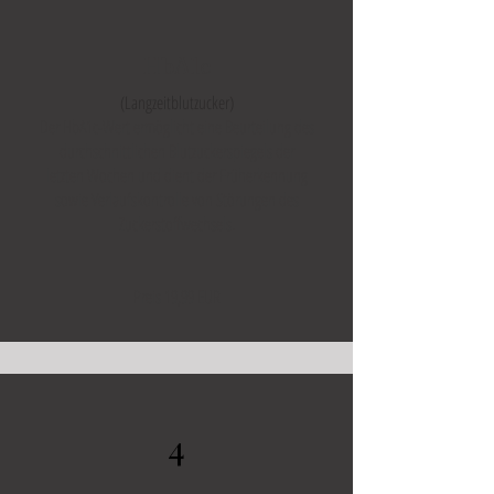
HbA1c
(Langzeitblutzucker)
Der HbA1c-Wert ermöglicht eine Beurteilung des
durchschnittlichen Blutzuckerspiegels der
letzten Wochen und dient der Früherkennung
sowie Verlaufskontrolle von Störungen des
Zuckerstoffwechsels.
Preis 19,99 EUR
4