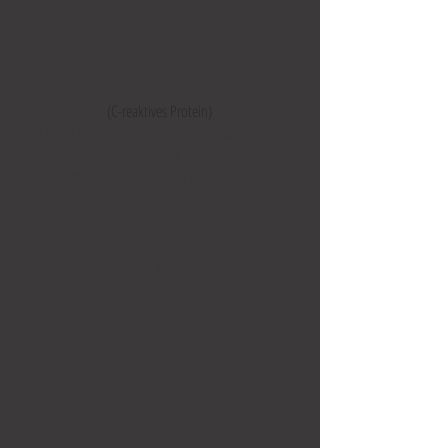
CRP
(C-reaktives Protein)
CRP ist ein etablierter Entzündungsmarker und
kann Hinweise auf akute oder chronische
Entzündungsprozesse im Körper geben.
Preis 19,99 EUR