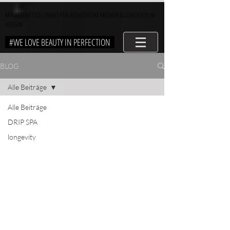
MIA AESTHETICS| PRAXIS FÜR ÄSTHETISCHE MEDIZIN & LONGEVITY IN
HESSEN
#WE LOVE BEAUTY IN PERFECTION
BLOG
Alle Beiträge
Alle Beiträge
DRIP SPA
longevity