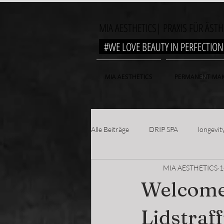
MIA AESTHETICS| PRAXIS FÜR ÄST
#WE LOVE BEAUTY IN PERFECTI
MIA AESTHETICS
PERMANENT MAK
Alle Beiträge
DRIP SPA
longevit
MIA AESTHETICS
1
Welcome 
Lidstraf