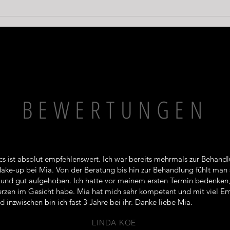
Die neue MIA App: Ihre
Gem
Gesundheit und Ästhetik –
bewi
digital begleitet
Yell
geru
BEWERTUNGEN
cs ist absolut empfehlenswert. Ich war bereits mehrmals zur Behand
ke-up bei Mia. Von der Beratung bis hin zur Behandlung fühlt man 
l und gut aufgehoben. Ich hatte vor meinem ersten Termin bedenken,
zen im Gesicht habe. Mia hat mich sehr kompetent und mit viel E
 inzwischen bin ich fast 3 Jahre bei ihr. Danke liebe Mia.
LINDA KOE