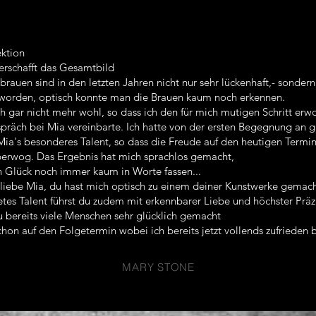
ektion
rschafft das Gesamtbild
auen sind in den letzten Jahren nicht nur sehr lückenhaft,- sonder
geworden, optisch konnte man die Brauen kaum noch erkennen.
ch gar nicht mehr wohl, so dass ich den für mich mutigen Schritt erw
präch bei Mia vereinbarte. Ich hatte von der ersten Begegnung an 
Mia's besonderes Talent, so dass die Freude auf den heutigen Termi
erwog. Das Ergebnis hat mich sprachlos gemacht,
n Glück noch immer kaum in Worte fassen...
liebe Mia, du hast mich optisch zu einem deiner Kunstwerke gemach
tes Talent führst du zudem mit erkennbarer Liebe und höchster Präzi
u bereits viele Menschen sehr glücklich gemacht
hon auf den Folgetermin wobei ich bereits jetzt vollends zufrieden b
MARY STONE