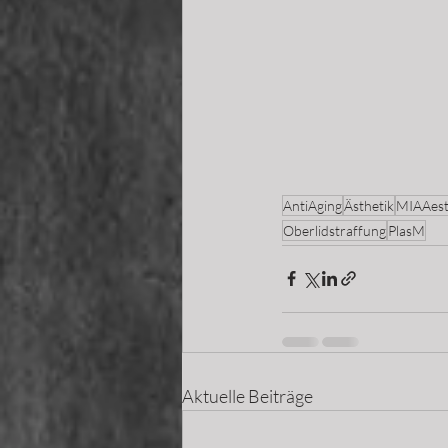
AntiAging
Ästhetik
MIAAest
Oberlidstraffung
PlasM
Aktuelle Beiträge