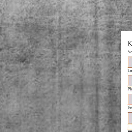
K
V
Em
P
Ih