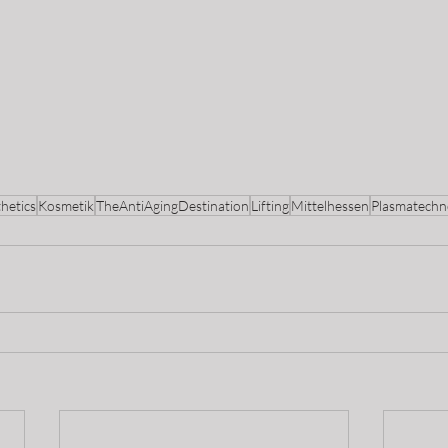
hetics
Kosmetik
TheAntiAgingDestination
Lifting
Mittelhessen
Plasmatechn