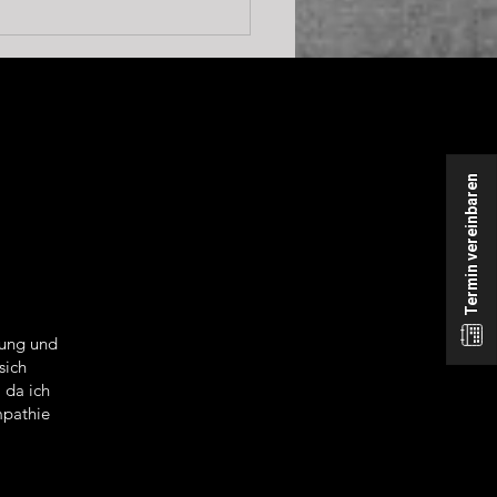
einsam Gutes
rken: Warum wir den
ow Month ins Leben
fen haben
Termin vereinbaren
lung und
sich
 da ich
mpathie