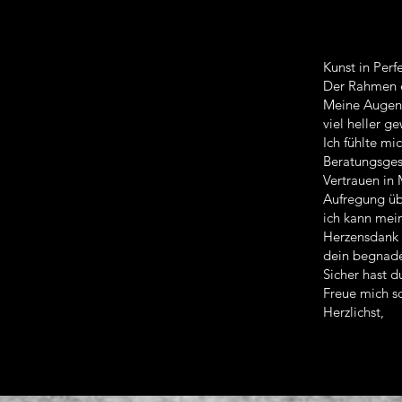
Kunst in Perf
Der Rahmen e
Meine Augenbr
viel heller 
Ich fühlte mi
Beratungsges
Vertrauen in 
Aufregung üb
ich kann mei
Herzensdank 
dein begnade
Sicher hast d
Freue mich sc
Herzlichst,