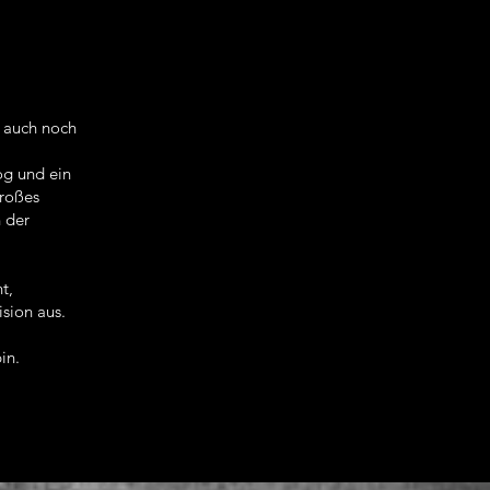
n auch noch
og und ein
großes
n der
t,
sion aus.
in.