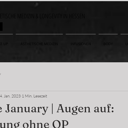
HETISCHE MEDIZIN & LONGEVITY IN HESSEN
ON
E UP
ÄSTHETISCHE MEDIZIN
INFUSIONEN
BODY
L
y
4. Jan. 2023
1 Min. Lesezeit
January | Augen auf:
fung ohne OP