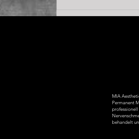
MIA REGENERATE &
DEFINE – das limitierte 12-
Monats-Konzept für Ihre
Haut
MIA Aestheti
Permanent Ma
professionel
Nervenschmer
behandelt und