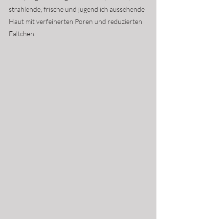
strahlende, frische und jugendlich aussehende 
Haut mit verfeinerten Poren und reduzierten 
Fältchen.