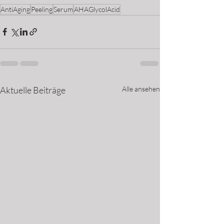
AntiAging
Peeling
Serum
AHAGlycolAcid
Aktuelle Beiträge
Alle ansehen