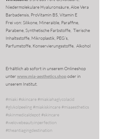
Niedermolekulare Hyaluronsäure, Aloe Vera 
Barbadensis, ProVitamin B5, Vitamin E
Frei von: Silikone, Mineralöle, Paraffine, 
Parabene, Synthetische Farbstoffe,  Tierische 
Inhaltsstoffe, Mikroplastik, PEG´s, 
Parfumstoffe, Konservierungsstoffe,  Alkohol
Erhältlich ab sofort in unserem Onlineshop 
unter 
www.mia-aesthetics.shop
 oder in 
unserem Institut.
#miaki
#skincare
#miakiahaglycolacid
#glykolpeeling
#miakiskincare
#miaaesthetics
#skinmedicaldepot
#skincare
#welovebeautyinperfection
#theantiagingdestination