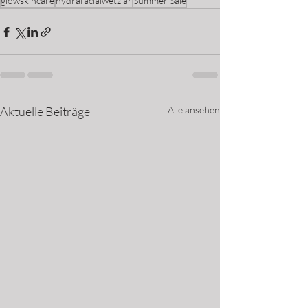
glowskincare
hydrafacialwetzlar
Summer Sale
Aktuelle Beiträge
Alle ansehen