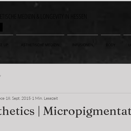
HETISCHE MEDIZIN & LONGEVITY IN HESSEN
ON
E UP
ÄSTHETISCHE MEDIZIN
INFUSIONEN
BODY
L
y
ece
18. Sept. 2015
1 Min. Lesezeit
hetics | Micropigmenta