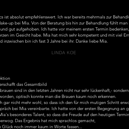
cs ist absolut empfehlenswert. Ich war bereits mehrmals zur Behand
ke-up bei Mia. Von der Beratung bis hin zur Behandlung fühlt man 
l und gut aufgehoben. Ich hatte vor meinem ersten Termin bedenken,
zen im Gesicht habe. Mia hat mich sehr kompetent und mit viel E
 inzwischen bin ich fast 3 Jahre bei ihr. Danke liebe Mia.
LINDA KOE
ektion
rschafft das Gesamtbild
auen sind in den letzten Jahren nicht nur sehr lückenhaft,- sonder
geworden, optisch konnte man die Brauen kaum noch erkennen.
ch gar nicht mehr wohl, so dass ich den für mich mutigen Schritt erw
präch bei Mia vereinbarte. Ich hatte von der ersten Begegnung an 
Mia's besonderes Talent, so dass die Freude auf den heutigen Termi
erwog. Das Ergebnis hat mich sprachlos gemacht,
n Glück noch immer kaum in Worte fassen...