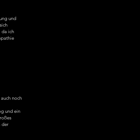
lung und
sich
 da ich
mpathie
n auch noch
og und ein
großes
n der