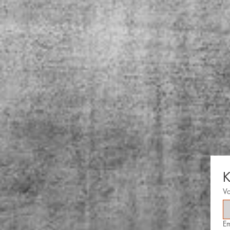
K
V
Em