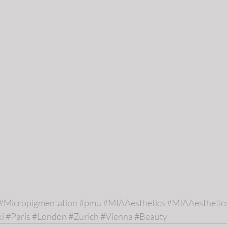
#Micropigmentation
#pmu
#MIAAesthetics
#MIAAesthetic
i
#Paris
#London
#Zürich
#Vienna
#Beauty