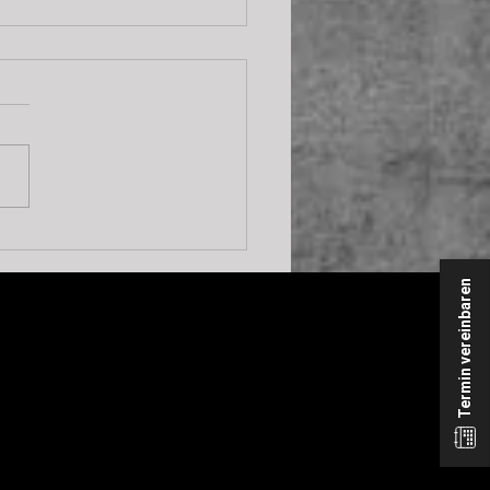
einsam Gutes
rken: Warum wir den
Termin vereinbaren
ow Month ins Leben
fen haben