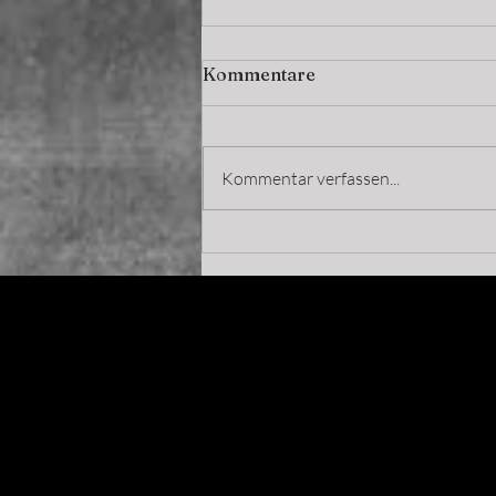
Kommentare
Kommentar verfassen...
MIA REGENERATE &
DEFINE – das limitierte 12-
Monats-Konzept für Ihre
Haut