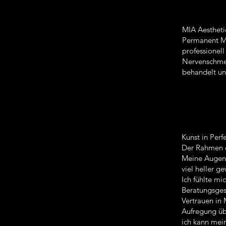
MIA Aestheti
Permanent Ma
professionel
Nervenschmer
behandelt und
Kunst in Perf
Der Rahmen e
Meine Augenbr
viel heller 
Ich fühlte mi
Beratungsges
Vertrauen in 
Aufregung üb
ich kann mei