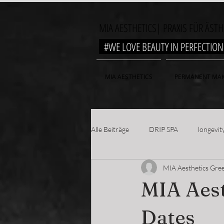
MIA AESTHETICS| PRAXIS FÜR ÄST
#WE LOVE BEAUTY IN PERFECTI
MIA AESTHETICS
PERMANENT MAK
Alle Beiträge
DRIP SPA
longevit
MIA Aesthetics Gre
MIA Aest
Dates