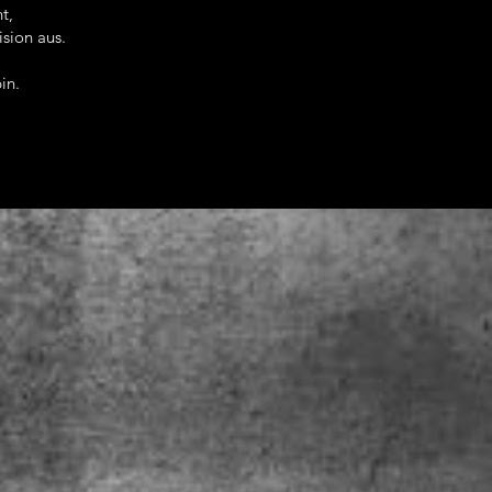
t,
sion aus.
in.