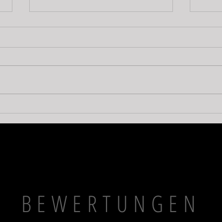
Die neue MIA App: Ihre
Gem
Gesundheit und Ästhetik –
bewi
digital begleitet
Yell
geru
BEWERTUNGEN