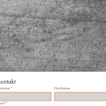
ontakt
orname
*
Nachname
ail
*