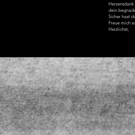
Herzensdank 
dein begnade
Sicher hast d
Freue mich sc
Herzlichst,