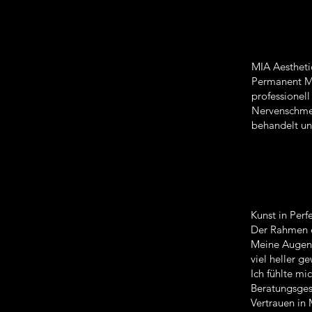
MIA Aestheti
Permanent Ma
professionel
Nervenschmer
behandelt und
Kunst in Perf
Der Rahmen e
Meine Augenbr
viel heller 
Ich fühlte mi
Beratungsges
Vertrauen in 