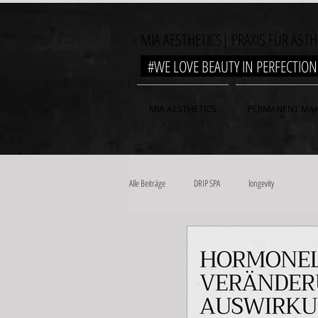
MIA AESTHETICS| PRAXIS FÜR ÄST
#WE LOVE BEAUTY IN PERFECTI
MIA AESTHETICS
PERMANENT MAK
Alle Beiträge
DRIP SPA
longevity