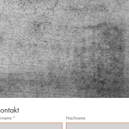
ontakt
orname
*
Nachname