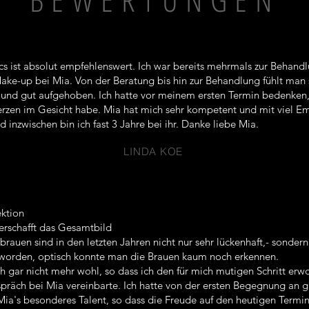
cs ist absolut empfehlenswert. Ich war bereits mehrmals zur Behand
ke-up bei Mia. Von der Beratung bis hin zur Behandlung fühlt man 
l und gut aufgehoben. Ich hatte vor meinem ersten Termin bedenken,
zen im Gesicht habe. Mia hat mich sehr kompetent und mit viel E
 inzwischen bin ich fast 3 Jahre bei ihr. Danke liebe Mia.
LINDA KOE
ektion
rschafft das Gesamtbild
auen sind in den letzten Jahren nicht nur sehr lückenhaft,- sonder
geworden, optisch konnte man die Brauen kaum noch erkennen.
ch gar nicht mehr wohl, so dass ich den für mich mutigen Schritt erw
präch bei Mia vereinbarte. Ich hatte von der ersten Begegnung an 
Mia's besonderes Talent, so dass die Freude auf den heutigen Termi