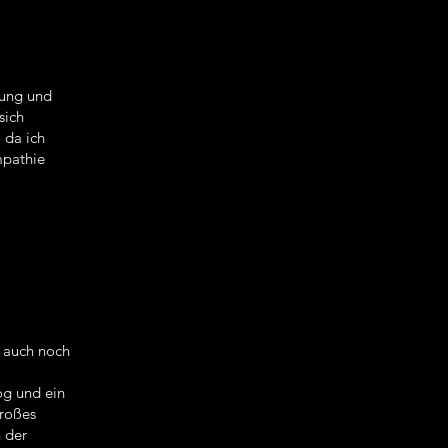
lung und
sich
 da ich
mpathie
n auch noch
og und ein
großes
n der