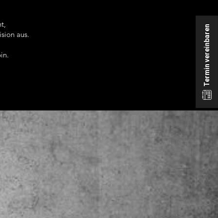
t,
Termin vereinbaren
sion aus.
in.