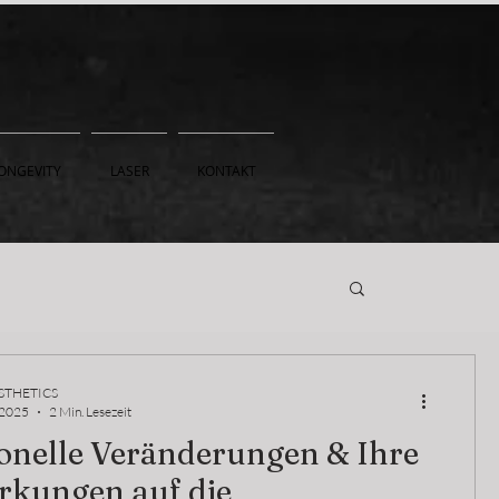
ONGEVITY
LASER
KONTAKT
STHETICS
 2025
2 Min. Lesezeit
nelle Veränderungen & Ihre
rkungen auf die