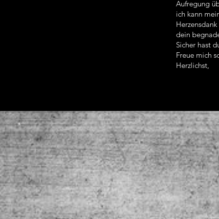
Aufregung üb
ich kann mei
Herzensdank 
dein begnade
Sicher hast d
Freue mich sc
Herzlichst,