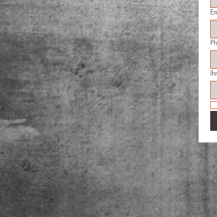
Em
P
Ih