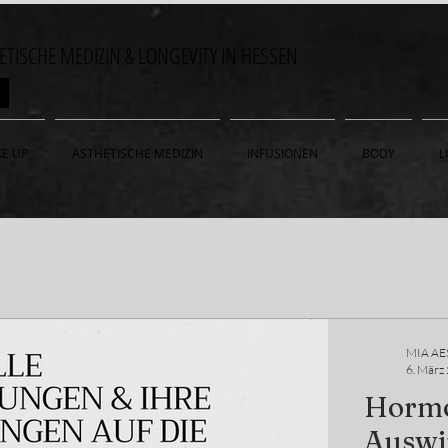
HETISCHE MEDIZIN & LONGEVITY IN HESSEN
ON
E UP
ÄSTHETISCHE MEDIZIN
INFUSIONEN
BODY
L
MIA AE
6. März
Hormo
Auswi