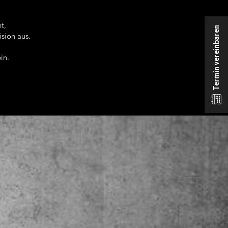
t,
Termin vereinbaren
sion aus.
in.