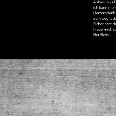
Aufregung üb
ich kann mei
Herzensdank 
dein begnade
Sicher hast d
Freue mich sc
Herzlichst,