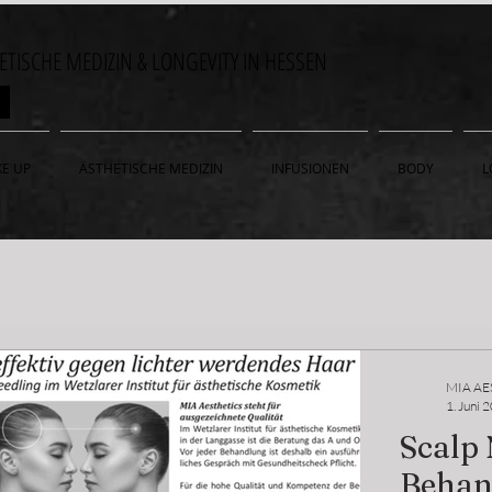
HETISCHE MEDIZIN & LONGEVITY IN HESSEN
ON
E UP
ÄSTHETISCHE MEDIZIN
INFUSIONEN
BODY
L
MIA AE
1. Juni 
Scalp 
Behan