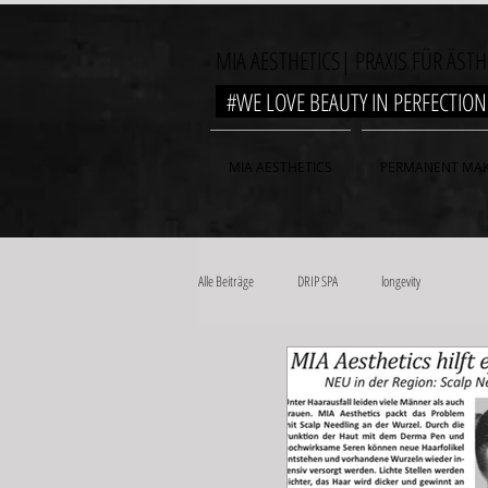
MIA AESTHETICS| PRAXIS FÜR ÄST
#WE LOVE BEAUTY IN PERFECTI
MIA AESTHETICS
PERMANENT MAK
Alle Beiträge
DRIP SPA
longevity