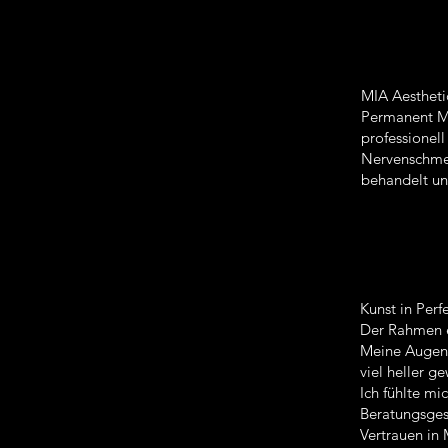
MIA Aestheti
Permanent Ma
professionel
Nervenschmer
behandelt und
Kunst in Perf
Der Rahmen e
Meine Augenbr
viel heller 
Ich fühlte mi
Beratungsges
Vertrauen in 