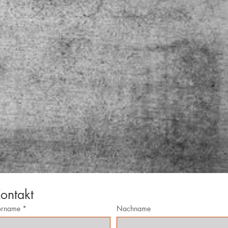
ontakt
orname
*
Nachname