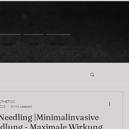
ONGEVITY
LASER
KONTAKT
STHETICS
2023
0 Min. Lesezeit
Needling |Minimalinvasive
dlung - Maximale Wirkung