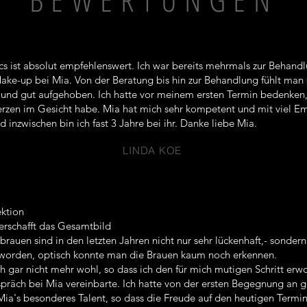
cs ist absolut empfehlenswert. Ich war bereits mehrmals zur Behand
ke-up bei Mia. Von der Beratung bis hin zur Behandlung fühlt man 
l und gut aufgehoben. Ich hatte vor meinem ersten Termin bedenken,
zen im Gesicht habe. Mia hat mich sehr kompetent und mit viel E
 inzwischen bin ich fast 3 Jahre bei ihr. Danke liebe Mia.
LINDA KOE
ektion
rschafft das Gesamtbild
auen sind in den letzten Jahren nicht nur sehr lückenhaft,- sonder
geworden, optisch konnte man die Brauen kaum noch erkennen.
ch gar nicht mehr wohl, so dass ich den für mich mutigen Schritt erw
präch bei Mia vereinbarte. Ich hatte von der ersten Begegnung an 
Mia's besonderes Talent, so dass die Freude auf den heutigen Termi