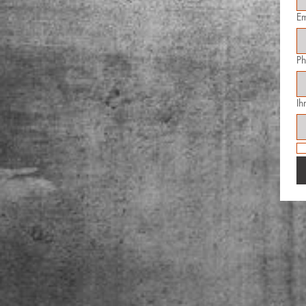
Em
P
Ih