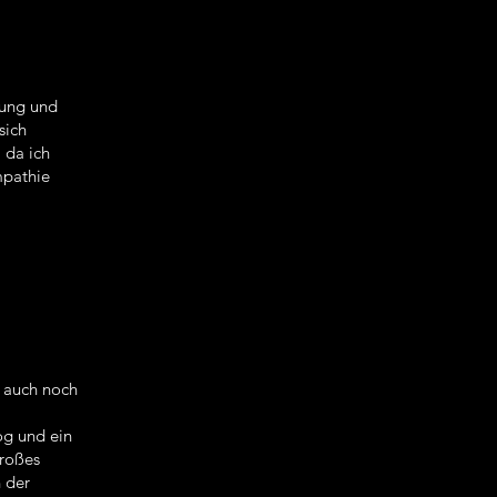
lung und
sich
 da ich
mpathie
n auch noch
og und ein
großes
n der