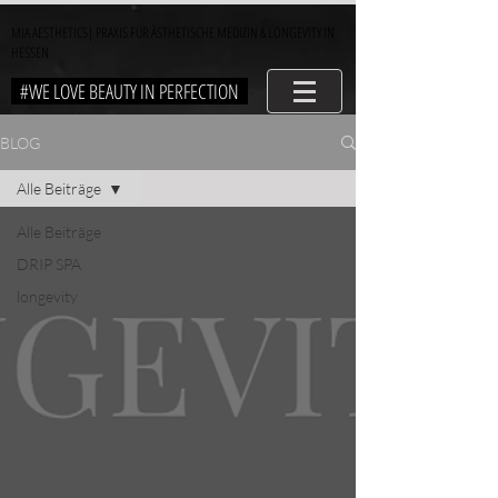
MIA AESTHETICS| PRAXIS FÜR ÄSTHETISCHE MEDIZIN & LONGEVITY IN
HESSEN
#WE LOVE BEAUTY IN PERFECTION
BLOG
Alle Beiträge
Alle Beiträge
DRIP SPA
longevity