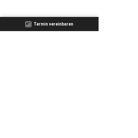
Termin vereinbaren
MIA AESTHETICS
17. März 2025
2 Min. Lesezeit
Die 3-Level Homöopathische
Stoffwechselkur bei MIA
Aesthetics – Sanfte