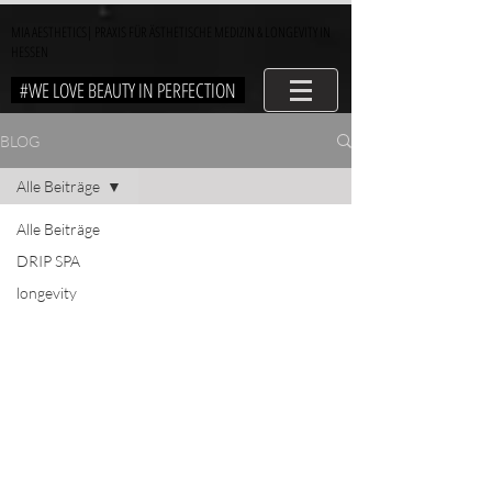
MIA AESTHETICS| PRAXIS FÜR ÄSTHETISCHE MEDIZIN & LONGEVITY IN
HESSEN
#WE LOVE BEAUTY IN PERFECTION
BLOG
Alle Beiträge
Alle Beiträge
DRIP SPA
longevity