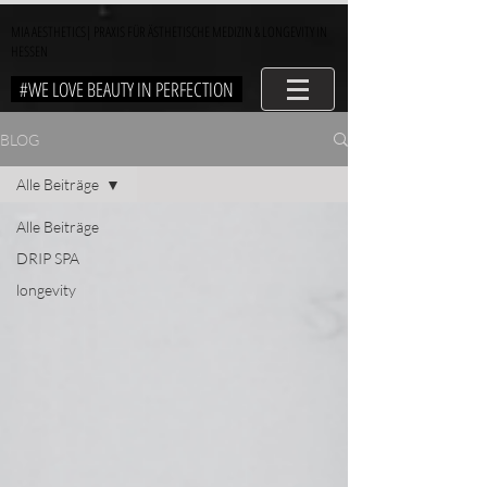
MIA AESTHETICS| PRAXIS FÜR ÄSTHETISCHE MEDIZIN & LONGEVITY IN
HESSEN
#WE LOVE BEAUTY IN PERFECTION
BLOG
Alle Beiträge
Alle Beiträge
DRIP SPA
longevity