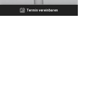
Termin vereinbaren
MIA AESTHETICS
15. Apr. 2025
3 Min. Lesezeit
Drip Spa Infusionen bei MIA
Aesthetics in Wetzlar –
Natürliche Vitalität durch