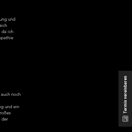
lung und
sich
 da ich
mpathie
Termin vereinbaren
n auch noch
og und ein
großes
n der