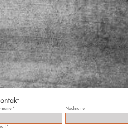
ontakt
orname
*
Nachname
ail
*