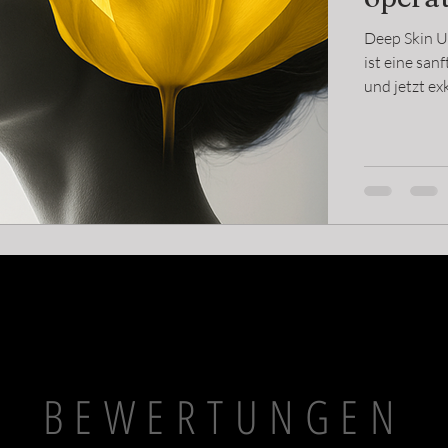
Deep Skin U
ist eine san
und jetzt exklusiv bei u
Rabatt auf 
sichern Sie 
BEWERTUNGEN