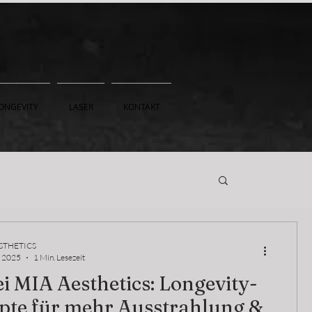
ONGEVITY
LASER
KONTAKT
STHETICS
. 2025
1 Min. Lesezeit
i MIA Aesthetics: Longevity-
pte für mehr Ausstrahlung &