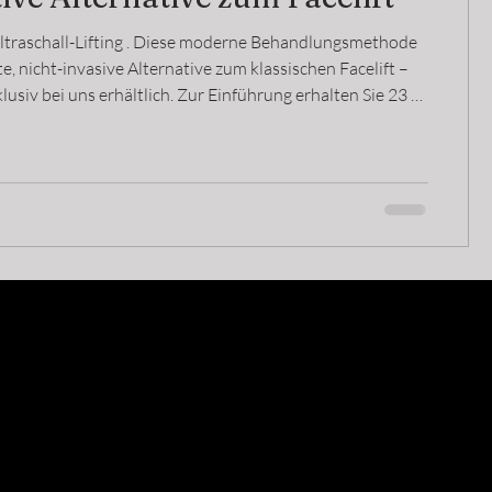
ltraschall-Lifting . Diese moderne Behandlungsmethode
fte, nicht-invasive Alternative zum klassischen Facelift –
ns erhältlich. Zur Einführung erhalten Sie 23 %
Ihre Buchung. Nutzen Sie unseren Einführungs-Sale und
sich Ihren Termin!