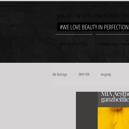
MIA AESTHETICS| PRAXIS FÜR ÄST
#WE LOVE BEAUTY IN PERFECTI
MIA AESTHETICS
PERMANENT MAK
Alle Beiträge
DRIP SPA
longevity