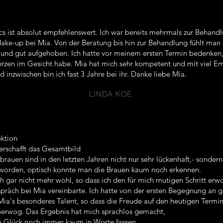
cs ist absolut empfehlenswert. Ich war bereits mehrmals zur Behand
ke-up bei Mia. Von der Beratung bis hin zur Behandlung fühlt man 
l und gut aufgehoben. Ich hatte vor meinem ersten Termin bedenken,
zen im Gesicht habe. Mia hat mich sehr kompetent und mit viel E
 inzwischen bin ich fast 3 Jahre bei ihr. Danke liebe Mia.
LINDA KOE
ektion
rschafft das Gesamtbild
auen sind in den letzten Jahren nicht nur sehr lückenhaft,- sonder
geworden, optisch konnte man die Brauen kaum noch erkennen.
ch gar nicht mehr wohl, so dass ich den für mich mutigen Schritt erw
präch bei Mia vereinbarte. Ich hatte von der ersten Begegnung an 
Mia's besonderes Talent, so dass die Freude auf den heutigen Termi
erwog. Das Ergebnis hat mich sprachlos gemacht,
n Glück noch immer kaum in Worte fassen...