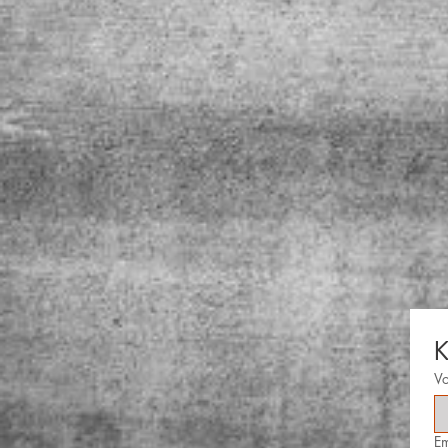
K
V
Em