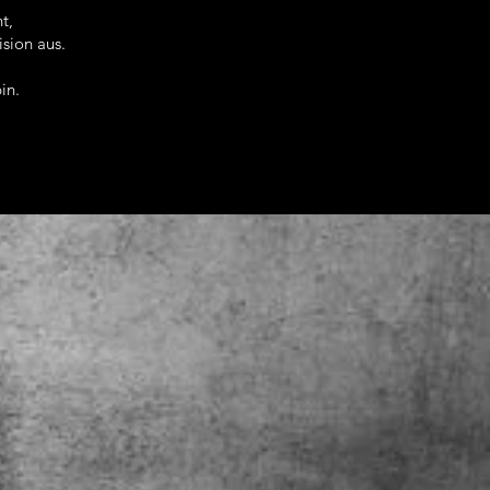
t,
sion aus.
in.