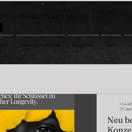
HETISCHE MEDIZIN & LONGEVITY IN HESSEN
ON
E UP
ÄSTHETISCHE MEDIZIN
INFUSIONEN
BODY
L
MIA AE
29. Sept
Neu be
Konze