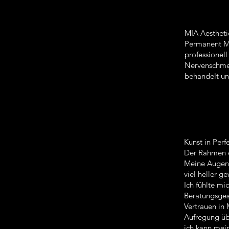
MIA Aestheti
Permanent Ma
professionel
Nervenschmer
behandelt und
Kunst in Perf
Der Rahmen e
Meine Augenbr
viel heller 
Ich fühlte mi
Beratungsges
Vertrauen in 
Aufregung üb
ich kann mei