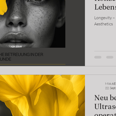
Lebens
Longevity –
Aesthetics
MIA AE
22. Sept
Neu be
Ultraschal
operat