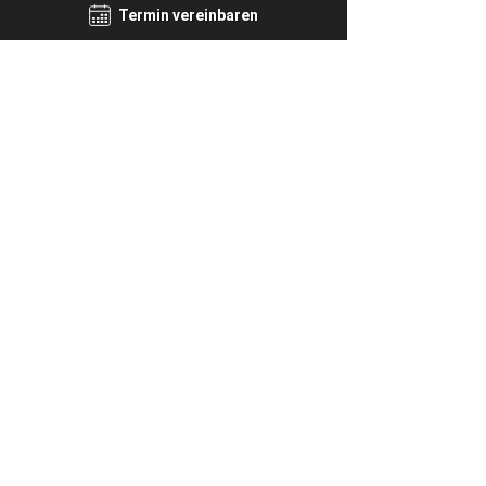
Termin vereinbaren
MIA Aesthetics Greece
13. Juni 2018
1 Min. Lesezeit
Hello Fashion!