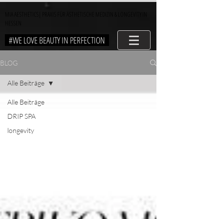
MIA AESTHETICS| PRAXIS FÜR ÄSTHETISCHE MEDIZIN & LONGEVITY IN
HESSEN
#WE LOVE BEAUTY IN PERFECTION
BLOG
Alle Beiträge
Alle Beiträge
DRIP SPA
longevity