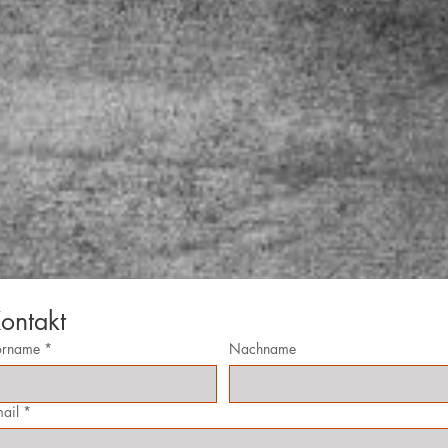
ontakt
orname
*
Nachname
ail
*