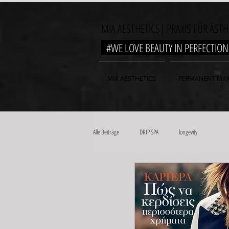
MIA AESTHETICS| PRAXIS FÜR ÄST
#WE LOVE BEAUTY IN PERFECTI
MIA AESTHETICS
PERMANENT MAK
Alle Beiträge
DRIP SPA
longevity