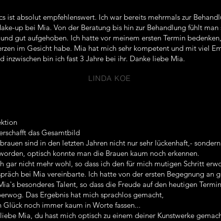
cs ist absolut empfehlenswert. Ich war bereits mehrmals zur Behand
ke-up bei Mia. Von der Beratung bis hin zur Behandlung fühlt man 
l und gut aufgehoben. Ich hatte vor meinem ersten Termin bedenken,
zen im Gesicht habe. Mia hat mich sehr kompetent und mit viel E
 inzwischen bin ich fast 3 Jahre bei ihr. Danke liebe Mia.
LINDA KOE
ektion
rschafft das Gesamtbild
auen sind in den letzten Jahren nicht nur sehr lückenhaft,- sonder
geworden, optisch konnte man die Brauen kaum noch erkennen.
ch gar nicht mehr wohl, so dass ich den für mich mutigen Schritt erw
präch bei Mia vereinbarte. Ich hatte von der ersten Begegnung an 
Mia's besonderes Talent, so dass die Freude auf den heutigen Termi
erwog. Das Ergebnis hat mich sprachlos gemacht,
n Glück noch immer kaum in Worte fassen...
liebe Mia, du hast mich optisch zu einem deiner Kunstwerke gemach