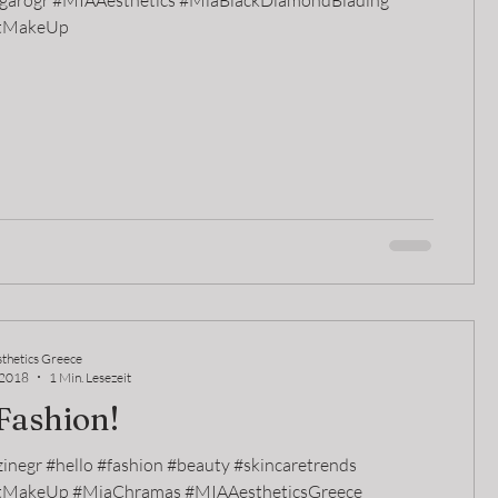
arogr #MIAAesthetics #MiaBlackDiamondBlading
tMakeUp
thetics Greece
 2018
1 Min. Lesezeit
Fashion!
inegr #hello #fashion #beauty #skincaretrends
MakeUp #MiaChramas #MIAAestheticsGreece