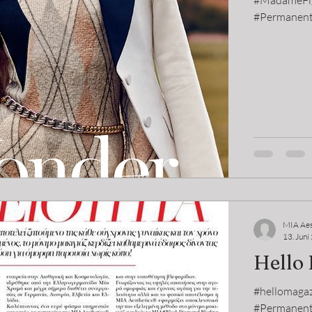
#MadameFig
#Permanen
MIA Aes
13. Juni
Hello 
#hellomagaz
#Permanent