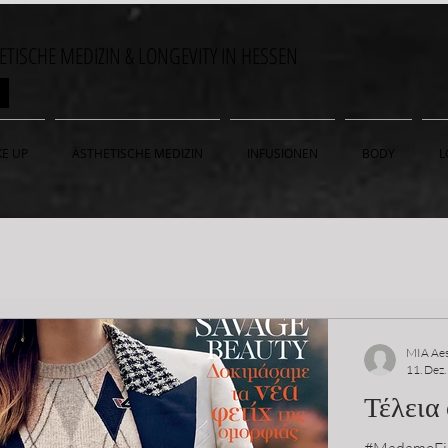
HETISCHE MEDIZIN & LONGEVITY IN HESSEN
ON
E UP
ÄSTHETISCHE MEDIZIN
INFUSIONEN
BODY
L
MIA Aes
11. Dez
Τέλεια