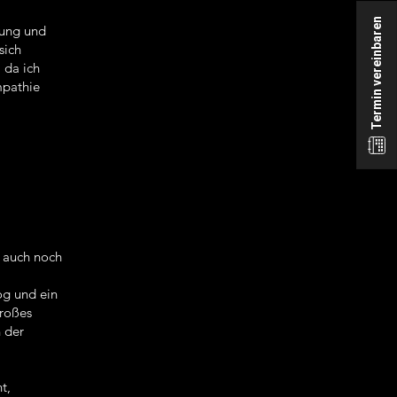
Termin vereinbaren
lung und
sich
 da ich
mpathie
n auch noch
og und ein
großes
n der
t,