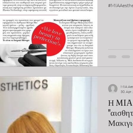
#MIAAesthet
MIA Aes
30. Apr.
Η MIA 
''αισθη
Μακιγι