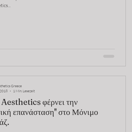
ics...
thetics Greece
 2018
1 Min. Lesezeit
Aesthetics φέρνει την
τική επανάσταση'' στο Μόνιμο
άζ.