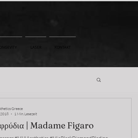
ONGEVITY
LASER
KONTAKT
thetics Greece
. 2018
1 Min. Lesezeit
 φρύδια | Madame Figaro