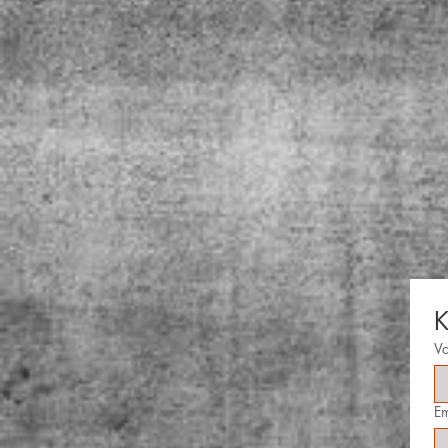
K
V
Em