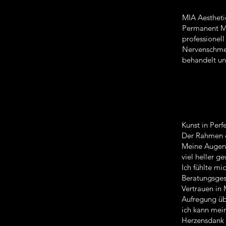
MIA Aestheti
Permanent Ma
professionel
Nervenschmer
behandelt und
Kunst in Perf
Der Rahmen e
Meine Augenbr
viel heller 
Ich fühlte mi
Beratungsges
Vertrauen in 
Aufregung üb
ich kann mei
Herzensdank 