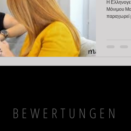
Η Ελληνογερ
Μόνιμου Μακ
παραχωρεί μ
BEWERTUNGEN