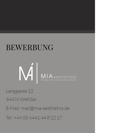
BEWERBUNG
Langgasse 12
34476 Wetzlar
E-Mail:
mail@mia-aesthetics.de
Tel:
+49 (0) 6441 44 8 22 17